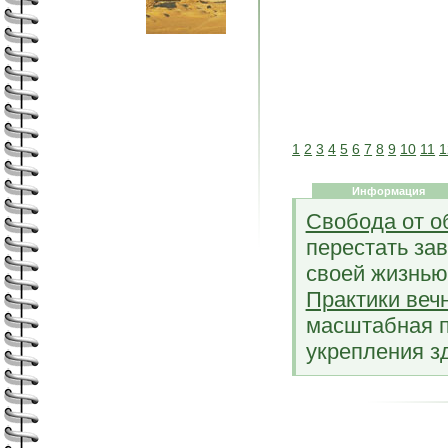
1
2
3
4
5
6
7
8
9
10
11
1
Информация
Свобода от о
перестать зав
своей жизнью
Практики веч
масштабная п
укрепления з