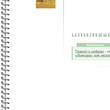
1
2
3
4
5
6
7
8
9
10
11
1
Информация
Трактат о цифрах
- о
«Ловушка» для негат