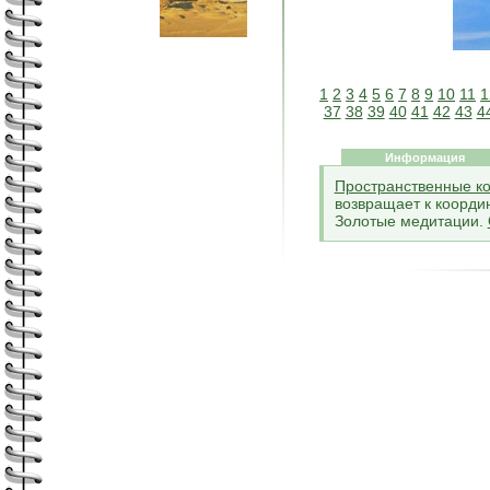
1
2
3
4
5
6
7
8
9
10
11
1
37
38
39
40
41
42
43
4
Информация
Пространственные к
возвращает к коорди
Золотые медитации.