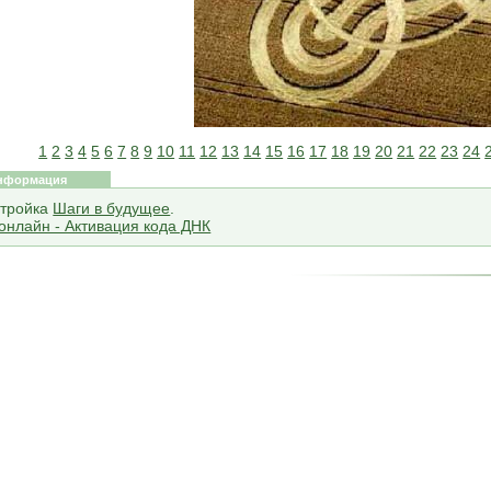
1
2
3
4
5
6
7
8
9
10
11
12
13
14
15
16
17
18
19
20
21
22
23
24
нформация
тройка
Шаги в будущее
.
онлайн - Активация кода ДНК