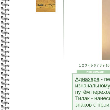
1
2
3
4
5
6
7
8
9
10
Информация
Адиахара
- п
изначальному
путём перехо
Тилак
- нанес
знаков с про