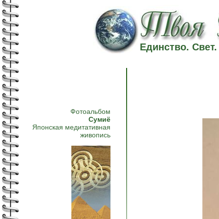
Единство. Свет
Фотоальбом
Сумиё
Японская медитативная
живопись