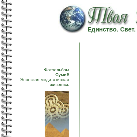
Единство. Свет
Фотоальбом
Сумиё
Японская медитативная
живопись