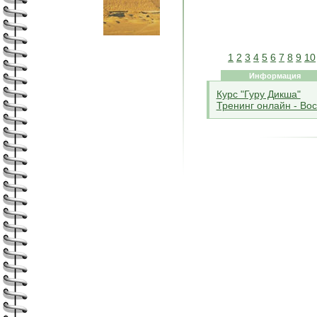
1
2
3
4
5
6
7
8
9
10
Информация
Курс "Гуру Дикша"
Тренинг онлайн - Во