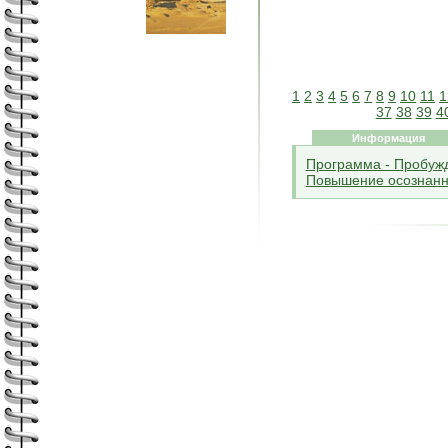
1
2
3
4
5
6
7
8
9
10
11
1
37
38
39
4
Информация
Программа - Пробужд
Повышение осознанн