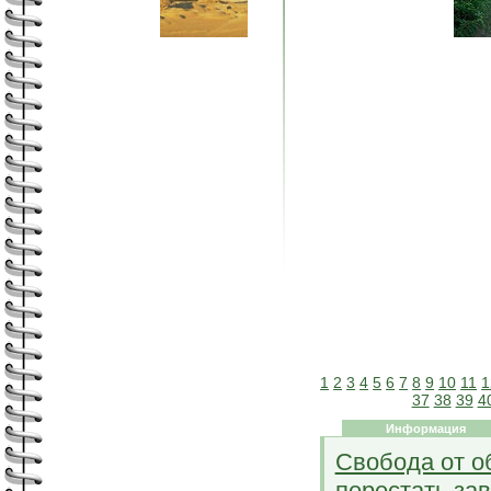
1
2
3
4
5
6
7
8
9
10
11
1
37
38
39
4
Информация
Свобода от о
перестать зав