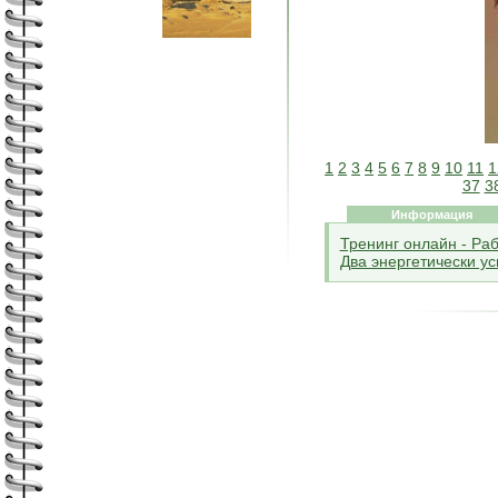
1
2
3
4
5
6
7
8
9
10
11
1
37
3
Информация
Тренинг онлайн - Ра
Два энергетически у