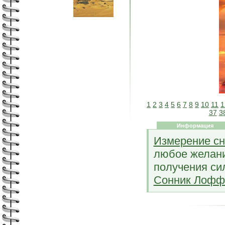
1
2
3
4
5
6
7
8
9
10
11
1
37
3
Информация
Измерение сн
любое желани
получения си
Сонник Лофф