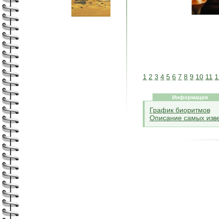
1
2
3
4
5
6
7
8
9
10
11
1
Информация
График биоритмов
Описание самых изве