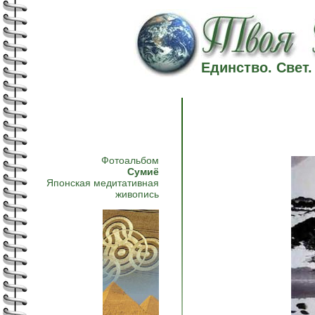
Единство. Свет
Фотоальбом
Сумиё
Японская медитативная
живопись