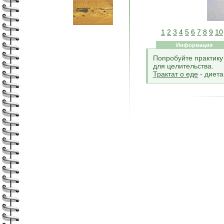
1
2
3
4
5
6
7
8
9
10
Информация
Попробуйте практику 
для целительства.
Трактат о еде
- диета