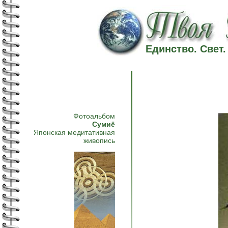
Единство. Свет
Фотоальбом
Сумиё
Японская медитативная
живопись