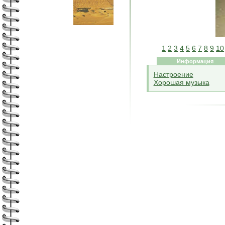
1
2
3
4
5
6
7
8
9
10
Информация
Настроение
Хорошая музыка