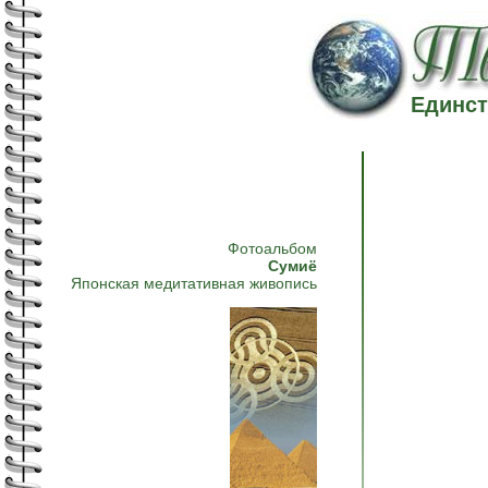
Единст
Фотоальбом
Сумиё
Японская медитативная живопись