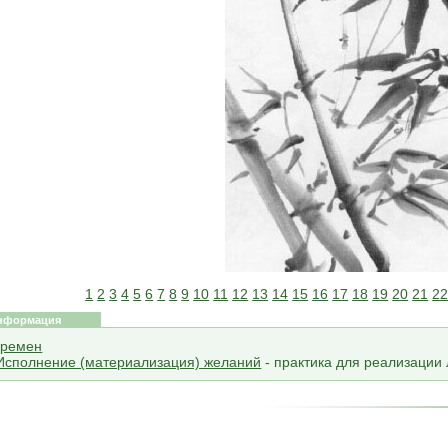
1
2
3
4
5
6
7
8
9
10
11
12
13
14
15
16
17
18
19
20
21
2
нформация
еремен
 Исполнение (материализация) желаний
- практика для реализации