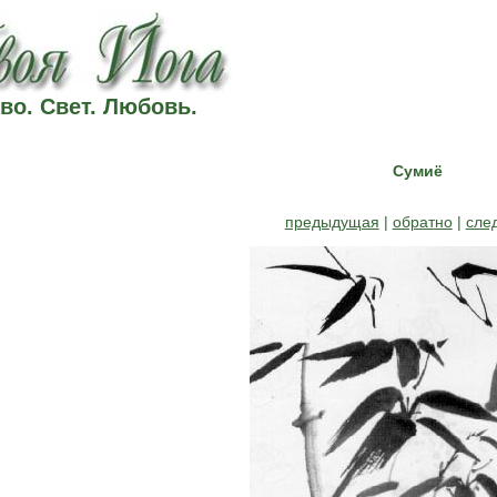
во. Свет. Любовь.
Сумиё
предыдущая
|
обратно
|
сле