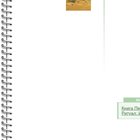
И
Книга П
Ритуал: