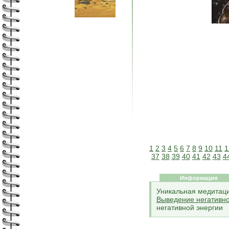
1
2
3
4
5
6
7
8
9
10
11
1
37
38
39
40
41
42
43
4
Информация
Уникальная медитац
Выведение негативно
негативной энергии