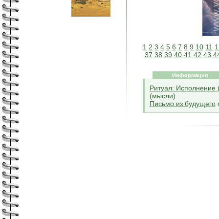
1
2
3
4
5
6
7
8
9
10
11
1
37
38
39
40
41
42
43
4
Информация
Ритуал: Исполнение 
(мысли)
Письмо из будущего
с