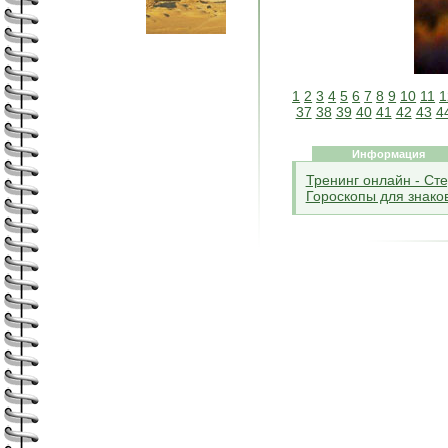
1
2
3
4
5
6
7
8
9
10
11
1
37
38
39
40
41
42
43
4
Информация
Тренинг онлайн - С
Гороскопы для знако