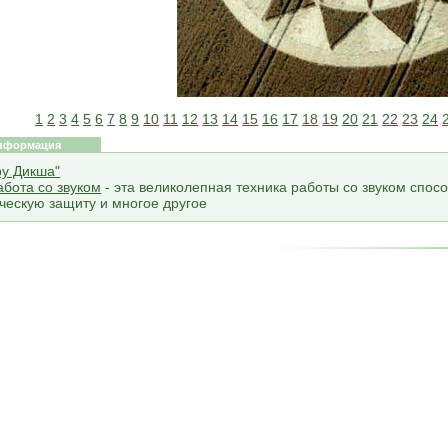
1
2
3
4
5
6
7
8
9
10
11
12
13
14
15
16
17
18
19
20
21
22
23
24
нформация
ру Дикша"
абота со звуком
- эта великолепная техника работы со звуком спосо
ческую защиту и многое другое