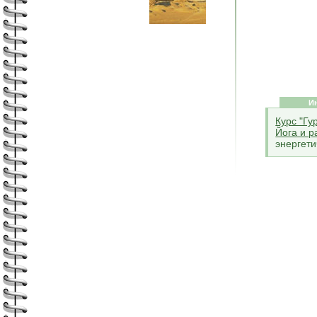
И
Курс "Гу
Йога и р
энергети