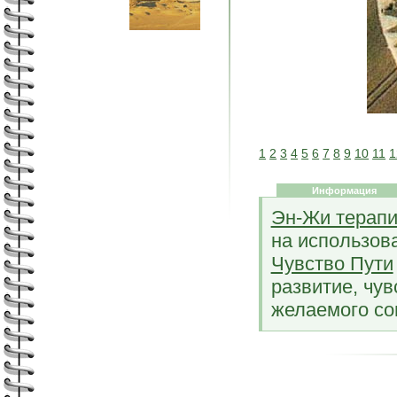
1
2
3
4
5
6
7
8
9
10
11
1
Информация
Эн-Жи терап
на использов
Чувство Пути
развитие, чув
желаемого с