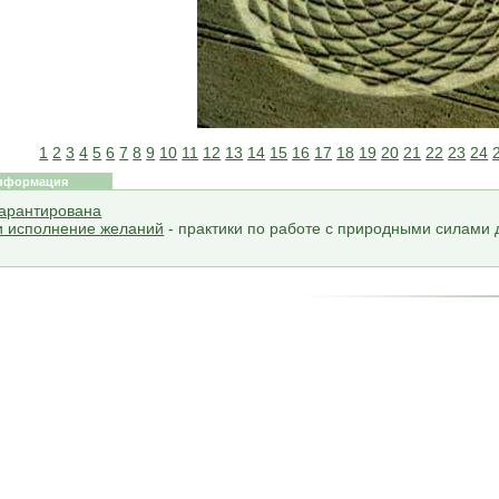
1
2
3
4
5
6
7
8
9
10
11
12
13
14
15
16
17
18
19
20
21
22
23
24
нформация
гарантирована
и исполнение желаний
- практики по работе с природными силами 