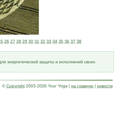
25
26
27
28
29
30
31
32
33
34
35
36
37
38
для энергетической защиты и исполнений своих
©
Copyright
2003-2026 Your Yoga
|
на главную
|
новости