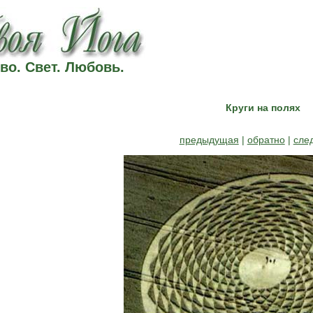
во. Свет. Любовь.
Круги на полях
предыдущая
|
обратно
|
сле