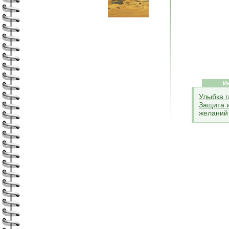
И
Улыбка 
Защита 
желаний