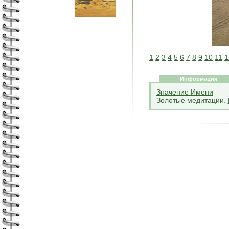
1
2
3
4
5
6
7
8
9
10
11
1
Информация
Значение Имени
Золотые медитации.