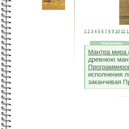
1
2
3
4
5
6
7
8
9
10
11
1
Информация
Мантра мира 
древнюю ман
Программиров
исполнения л
заканчивая П