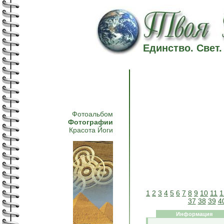
Единство. Свет
Фотоальбом
Фотографии
Красота Йоги
1
2
3
4
5
6
7
8
9
10
11
1
37
38
39
4
Информация