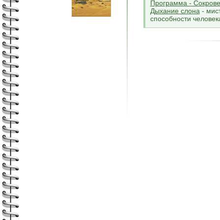
Программа - Сокров
Дыхание слона
- мис
способности человек