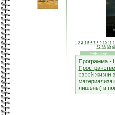
1
2
3
4
5
6
7
8
9
10
11
1
37
38
39
4
Информация
Программа - Ш
Пространстве
своей жизни 
материализац
лишены) в по