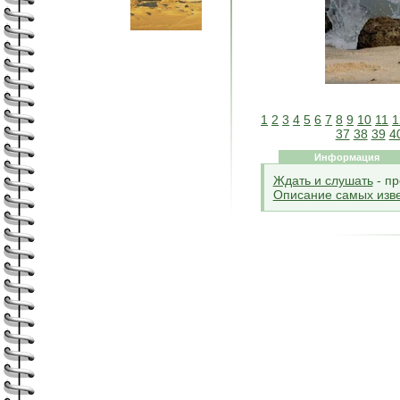
1
2
3
4
5
6
7
8
9
10
11
1
37
38
39
4
Информация
Ждать и слушать
- пр
Описание самых изве