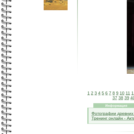
1
2
3
4
5
6
7
8
9
10
11
1
37
38
39
4
Информация
Фотографии древних 
Тренинг онлайн - Ак