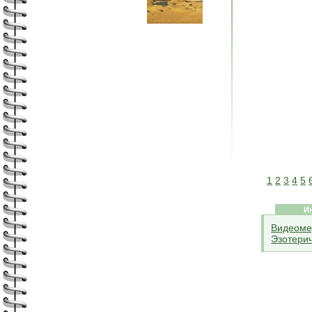
1
2
3
4
5
И
Видеоме
Эзотерич