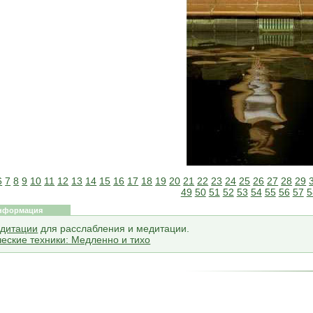
6
7
8
9
10
11
12
13
14
15
16
17
18
19
20
21
22
23
24
25
26
27
28
29
49
50
51
52
53
54
55
56
57
5
нформация
дитации
для расслабления и медитации.
еские техники: Медленно и тихо