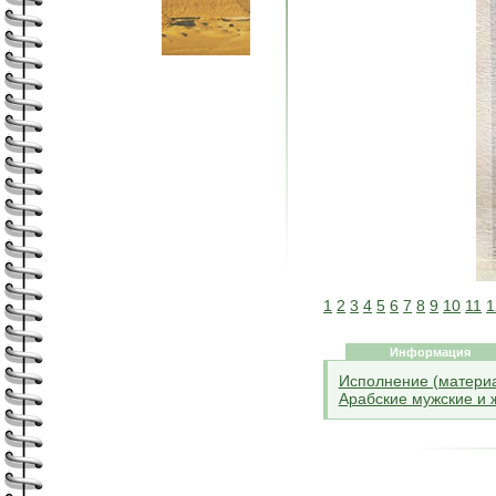
1
2
3
4
5
6
7
8
9
10
11
1
Информация
Исполнение (матери
Арабские мужские и 