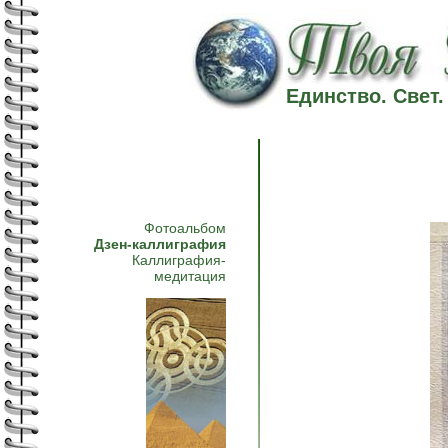
Единство. Свет
Фотоальбом
Дзен-каллиграфия
Каллиграфия-
медитация