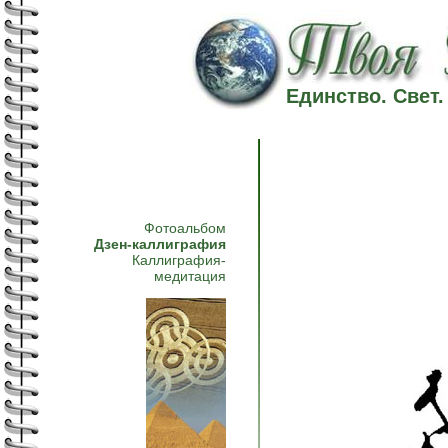
Единство. Свет
Фотоальбом
Дзен-каллиграфия
Каллиграфия-
медитация