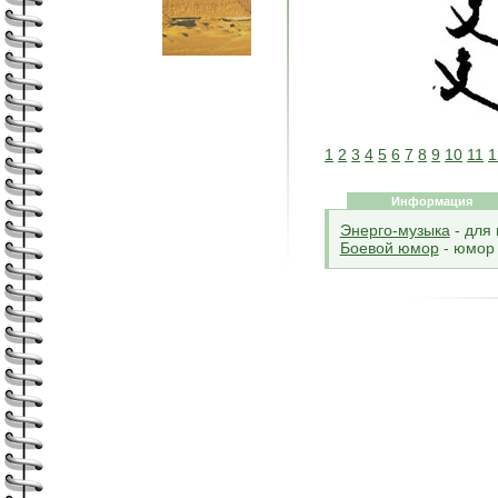
1
2
3
4
5
6
7
8
9
10
11
1
Информация
Энерго-музыка
- для
Боевой юмор
- юмор 