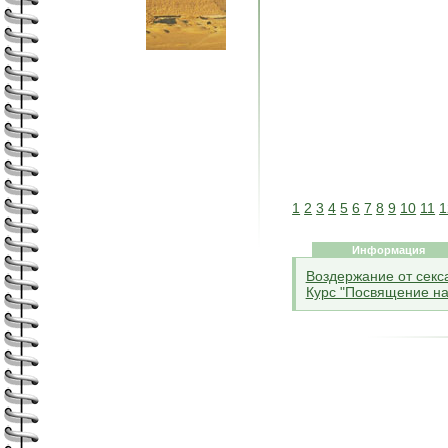
1
2
3
4
5
6
7
8
9
10
11
1
Информация
Воздержание от секса
Курс "Посвящение на 