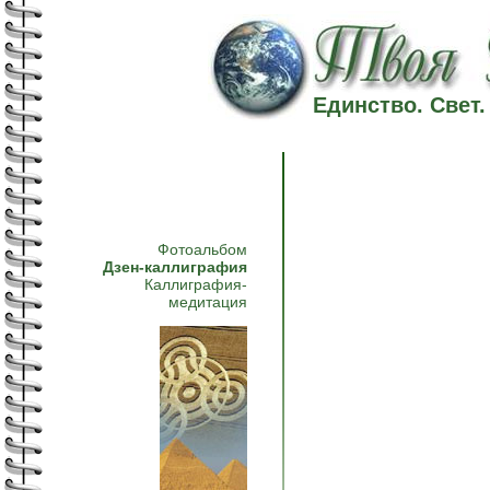
Единство. Свет
Фотоальбом
Дзен-каллиграфия
Каллиграфия-
медитация