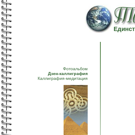
Единст
Фотоальбом
Дзен-каллиграфия
Каллиграфия-медитация