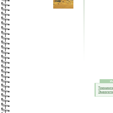
И
Тренинг
Энергет