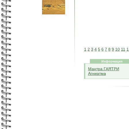
1
2
3
4
5
6
7
8
9
10
11
1
Информация
Мантра ГАЯТРИ
Агниатма