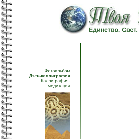
Единство. Свет
Фотоальбом
Дзен-каллиграфия
Каллиграфия-
медитация