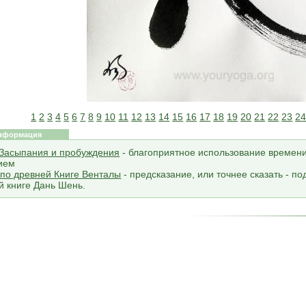
1
2
3
4
5
6
7
8
9
10
11
12
13
14
15
16
17
18
19
20
21
22
23
2
нформация
 Засыпания и пробуждения
- благоприятное использование времен
ием
 по древней Книге Венталы
- предсказание, или точнее сказать - 
й книге Дань Шень.