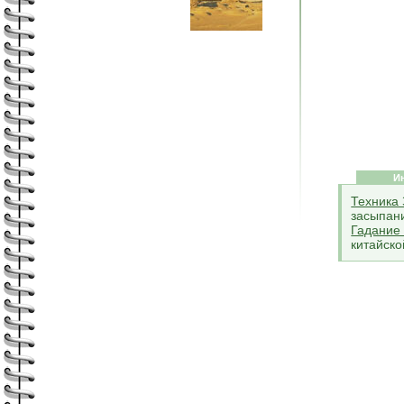
И
Техника
засыпан
Гадание
китайско