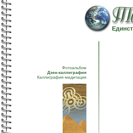
Единст
Фотоальбом
Дзен-каллиграфия
Каллиграфия-медитация