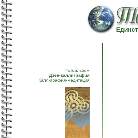
Единст
Фотоальбом
Дзен-каллиграфия
Каллиграфия-медитация