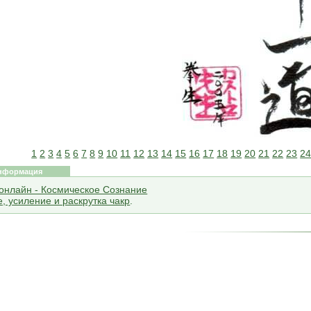
1
2
3
4
5
6
7
8
9
10
11
12
13
14
15
16
17
18
19
20
21
22
23
2
нформация
онлайн - Космическое Сознание
, усиление и раскрутка чакр
.