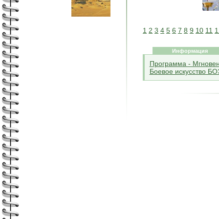
1
2
3
4
5
6
7
8
9
10
11
1
Информация
Программа - Мгнове
Боевое искусство БО