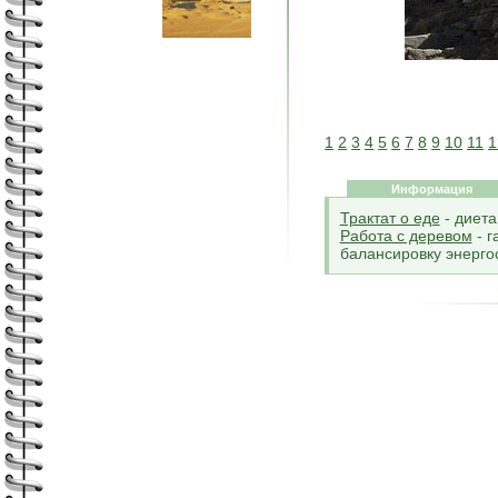
1
2
3
4
5
6
7
8
9
10
11
1
Информация
Трактат о еде
- диета
Работа с деревом
- г
балансировку энерго