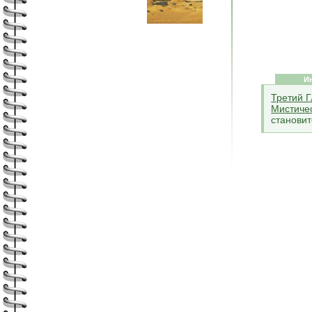
И
Третий Г
Мистиче
становит