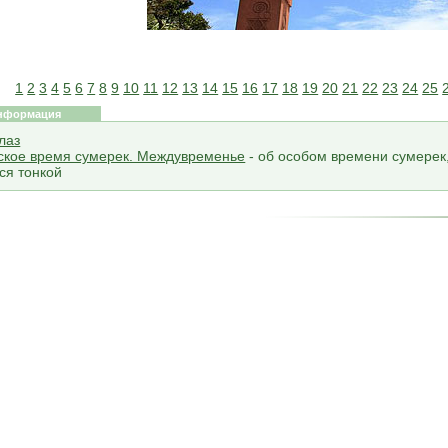
1
2
3
4
5
6
7
8
9
10
11
12
13
14
15
16
17
18
19
20
21
22
23
24
25
нформация
лаз
ское время сумерек. Междувременье
- об особом времени сумерек
ся тонкой