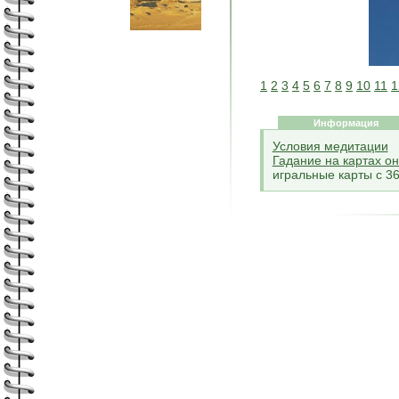
1
2
3
4
5
6
7
8
9
10
11
1
Информация
Условия медитации
Гадание на картах о
игральные карты с 36