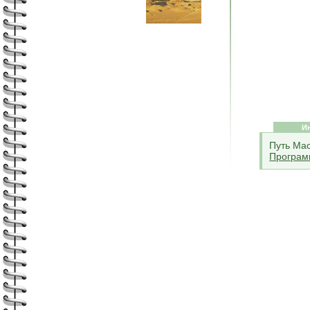
И
Путь Ма
Програм