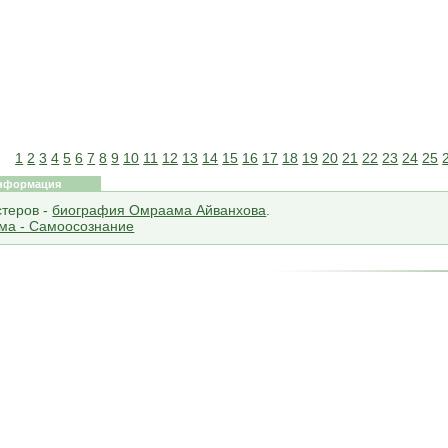
1
2
3
4
5
6
7
8
9
10
11
12
13
14
15
16
17
18
19
20
21
22
23
24
25
нформация
стеров -
биография Омраама Айванхова
.
ма - Самоосознание