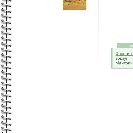
И
Энергия
вокруг
Мантрич