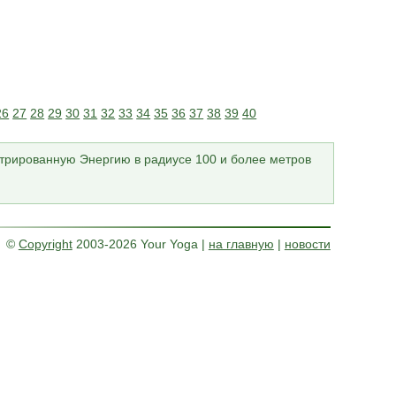
26
27
28
29
30
31
32
33
34
35
36
37
38
39
40
трированную Энергию в радиусе 100 и более метров
©
Copyright
2003-2026 Your Yoga
|
на главную
|
новости