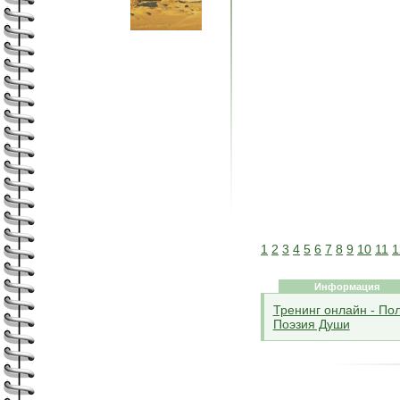
1
2
3
4
5
6
7
8
9
10
11
1
Информация
Тренинг онлайн - По
Поэзия Души